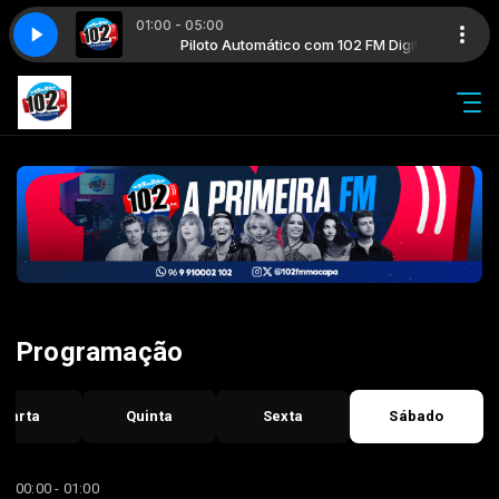
01:00 - 05:00
o com 102 FM Digital
Piloto Automático com 102 FM Digital
Programação
uarta
Quinta
Sexta
Sábado
00:00 - 01:00