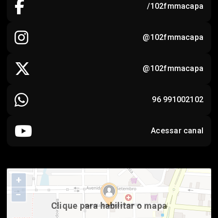
/102fmmacapa
@102fmmacapa
@102fmmacapa
96 991002102
Acessar canal
+
−
Clique para habilitar o mapa