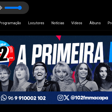
ital
Programação
Locutores
Notícias
Vídeos
Álbuns
Pr