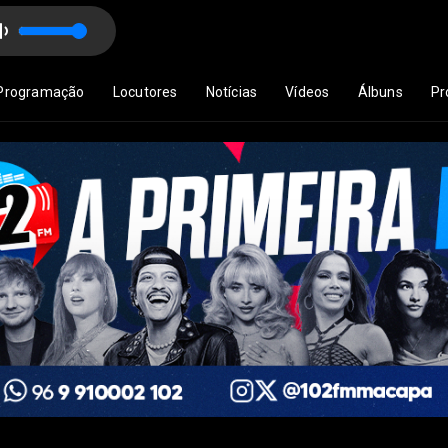
al
Piloto Automático com 102 FM Digital
Programação
Locutores
Notícias
Vídeos
Álbuns
Pr