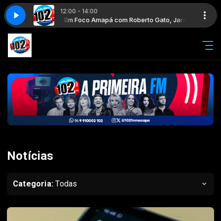
12:00 - 14:00
icente Cruz
Em Foco Amapá com Roberto Gato, Jara Dias e Vicente Cruz
Notícias
Categoria:
Todas