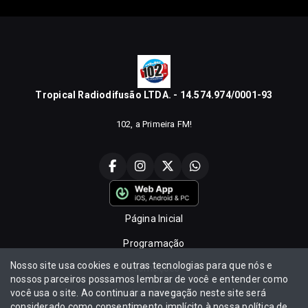
Tropical Radiodifusão LTDA. - 14.574.974/0001-93
102, a Primeira FM!
Página Inicial
Programação
Nosso site usa cookies e outras tecnologias para que nós e
Promoções
nossos parceiros possamos lembrar de você e entender como
você usa o site. Ao continuar a navegação neste site será
Locutores
considerado como consentimento implícito à nossa
política de