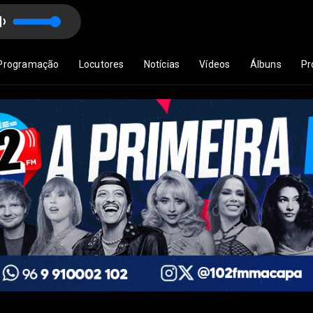
to Gato, Jara Dias e Vicente Cruz
Programação
Locutores
Notícias
Vídeos
Álbuns
Pr