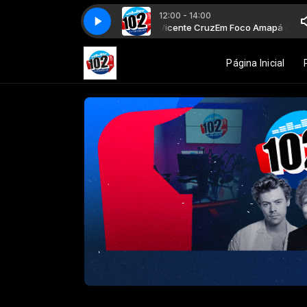
12:00 - 14:00
á com Roberto Gato, Jara Dias e Vicente Cruz
Em Foco Amapá com Rober
Página Inicial