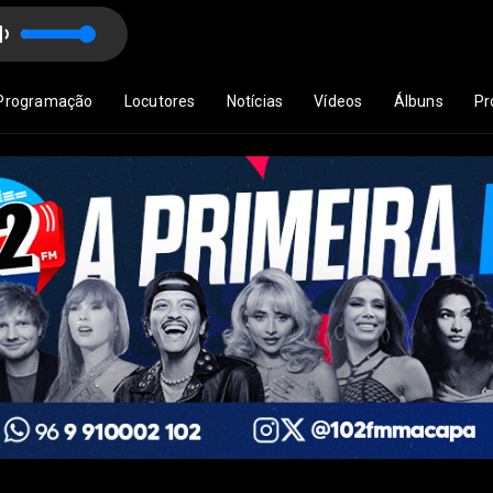
ldo Borges e Garcia Brito
Programação
Locutores
Notícias
Vídeos
Álbuns
Pr