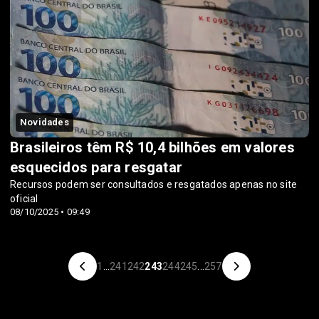
Novidades
Brasileiros têm R$ 10,4 bilhões em valores
esquecidos para resgatar
Recursos podem ser consultados e resgatados apenas no site
oficial
08/10/2025 • 09:49
1
...
241
242
243
244
245
...
257