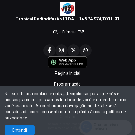
Tropical Radiodifusão LTDA. - 14.574.974/0001-93
102, a Primeira FM!
Página Inicial
Programação
Nosso site usa cookies e outras tecnologias para que nós e
Promoções
nossos parceiros possamos lembrar de você e entender como
você usa o site. Ao continuar a navegação neste site será
Locutores
considerado como consentimento implícito à nossa
política de
Contato
privacidade
.
Chat ao vivo
Todos os direitos reservados.
Com a tecnologia
Online:
0
Entendi