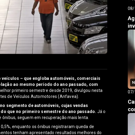
08/
Ag
in
 veículos – que engloba automóveis, comerciais
N
relação ao mesmo período do ano passado, com
melhor primeiro semestre desde 2019, divulgou nesta
07/
antes de Veículos Automotores (Anfavea).
Ca
i no segmento de automóveis, cujas vendas
co
 do que no primeiro semestre do ano passado.
Já o
e ônibus, seguem em recuperação mais lenta.
0,5%, enquanto os ônibus registraram queda de
mentos tenham apresentado resultados melhores do