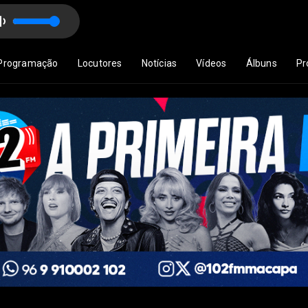
ira
Programação
Locutores
Notícias
Vídeos
Álbuns
Pr