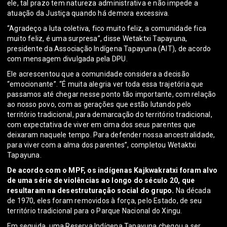
ele, tal prazo tem natureza administrativa e não impede a
atuação da Justiça quando há demora excessiva.
“Agradeço a luta coletiva, fico muito feliz, a comunidade fica
muito feliz, é uma surpresa”, disse Wetaktxi Tapayuna,
presidente da Associação Indígena Tapayuna (AIT), de acordo
com mensagem divulgada pela DPU.
Ele acrescentou que a comunidade considera a decisão
“emocionante”. “É muita alegria ver toda essa trajetória que
passamos até chegar nesse ponto tão importante, com relação
ao nosso povo, com as gerações que estão lutando pelo
território tradicional, para demarcação do território tradicional,
com expectativa de viver em cima dos seus parentes que
deixaram naquele tempo. Para defender nossa ancestralidade,
para viver com a alma dos parentes”, completou Wetaktxi
Tapayuna.
De acordo com o MPF, os indígenas Kajkwakratxi foram alvo
de uma série de violências ao longo do século 20, que
resultaram na desestruturação social do grupo.
Na década
de 1970, eles foram removidos à força, pelo Estado, de seu
território tradicional para o Parque Nacional do Xingu.
Em seguida, uma Reserva Indígena Tapayuna chegou a ser