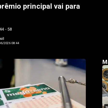
êmio principal vai para
44 - 58
sil
06/2026 08:44
Ma
N