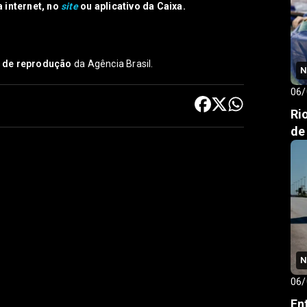
a internet, no
site
ou aplicativo da Caixa.
s de reprodução
da Agência Brasil.
N
06/
Ri
de
N
06/
En